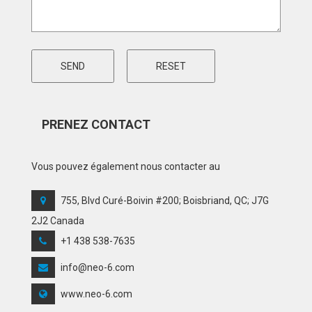
PRENEZ CONTACT
Vous pouvez également nous contacter au
755, Blvd Curé-Boivin #200; Boisbriand, QC; J7G
2J2 Canada
+1 438 538-7635
info@neo-6.com
www.neo-6.com