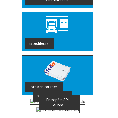
kilomètre (LTL)
Expéditeurs
Livraison courrier
Portails logistique
Entrepôts 3PL
eCom