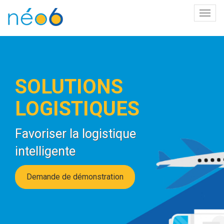
Bascu
la
navig
SOLUTIONS
LOGISTIQUES
Favoriser la logistique
intelligente
Demande de démonstration